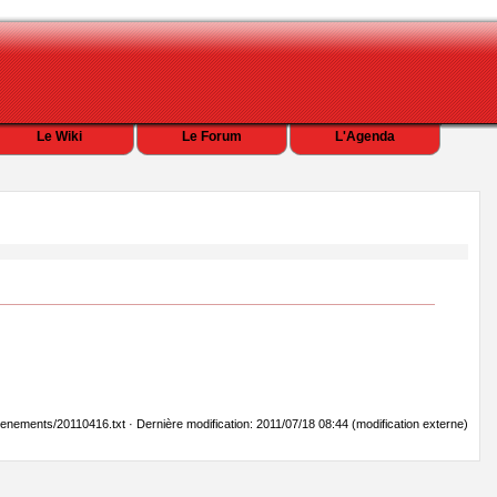
Le Wiki
Le Forum
L'Agenda
venements/20110416.txt · Dernière modification: 2011/07/18 08:44 (modification externe)