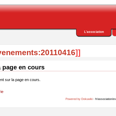
L'association
evenements:20110416
]]
a page en cours
ent sur la page en cours.
ie
Powered by Dokuwiki
- fr/association/e