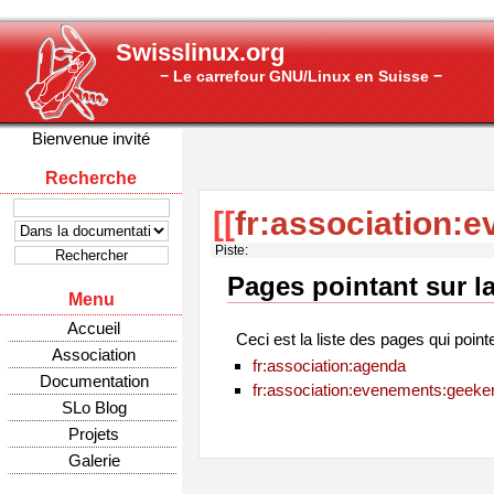
Swisslinux.org
− Le carrefour GNU/Linux en Suisse −
Bienvenue invité
Recherche
[[
fr:association:
Piste:
Pages pointant sur l
Menu
Accueil
Ceci est la liste des pages qui point
Association
fr:association:agenda
Documentation
fr:association:evenements:geeker
SLo Blog
Projets
Galerie