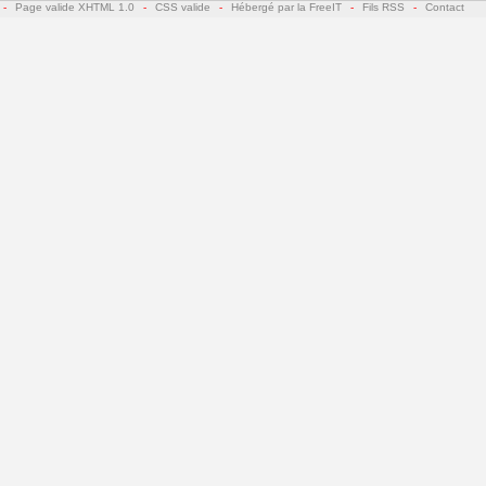
-
Page valide XHTML 1.0
-
CSS valide
-
Hébergé par la FreeIT
-
Fils RSS
-
Contact