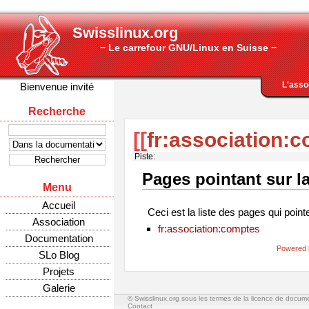
Swisslinux.org
− Le carrefour GNU/Linux en Suisse −
L'asso
Bienvenue invité
Recherche
[[
fr:association:c
Piste:
Pages pointant sur l
Menu
Accueil
Ceci est la liste des pages qui point
Association
fr:association:comptes
Documentation
Powered 
SLo Blog
Projets
Galerie
© Swisslinux.org sous les termes de la licence de docum
Contact