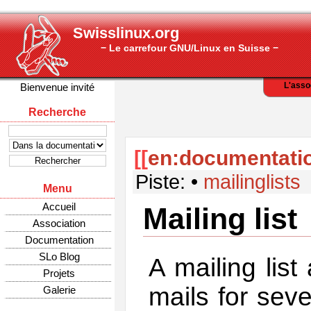
Swisslinux.org
− Le carrefour GNU/Linux en Suisse −
L'asso
Bienvenue invité
Recherche
[[
en:documentatio
Piste:
•
mailinglists
Menu
Accueil
Mailing list
Association
Documentation
SLo Blog
A mailing lis
Projets
mails for sev
Galerie