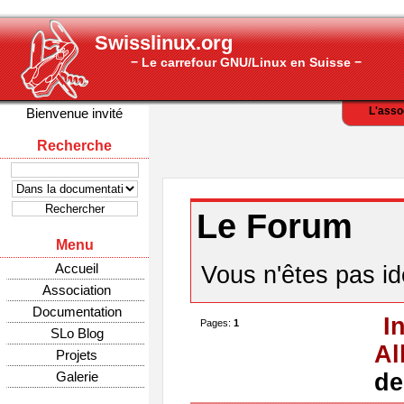
Swisslinux.org
− Le carrefour GNU/Linux en Suisse −
L'asso
Bienvenue invité
Recherche
Le Forum
Menu
Accueil
Vous n'êtes pas ide
Association
Documentation
I
Pages:
1
SLo Blog
Al
Projets
Galerie
de