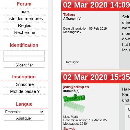
02 Mar 2020 14:09
Forum
Index
Tiziana
Sei
Liste des membres
Affranchi(e)
öff
Règles
werd
Date d'inscription: 05 Feb 2019
Recherche
Messages: 7
mei
down
hat 
Identification
Ich 
Hors ligne
02 Mar 2020 15:35
Inscription
S'inscrire
jean@adimp.ch
Hall
Mot de passe ?
Illuminé(e)
Kan
und 
Langue
l
Lieu: Marly
Date d'inscription: 10 Mar 2005
Messages: 1240
Site web