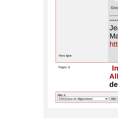
Grü
---
Je
Ma
ht
Hors ligne
I
Pages:
1
Al
de
Aller à