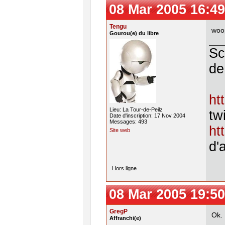
08 Mar 2005 16:49
Tengu
woop
Gourou(e) du libre
Sc
de
ht
Lieu: La Tour-de-Peilz
twi
Date d'inscription: 17 Nov 2004
Messages: 493
ht
Site web
d'
Hors ligne
08 Mar 2005 19:50
GregP
Ok. 
Affranchi(e)