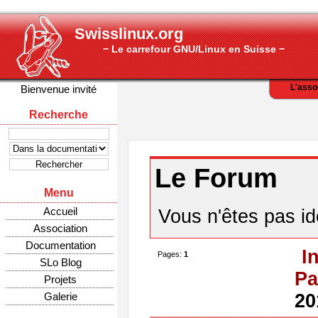
Swisslinux.org
− Le carrefour GNU/Linux en Suisse −
L'asso
Bienvenue invité
Recherche
Le Forum
Menu
Accueil
Vous n'êtes pas ide
Association
Documentation
I
Pages:
1
SLo Blog
Pa
Projets
Galerie
20