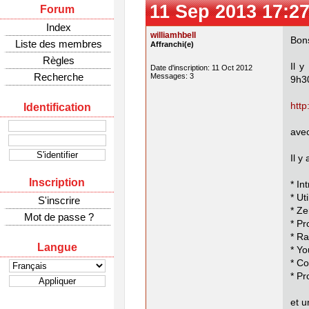
11 Sep 2013 17:27
Forum
Index
williamhbell
Bons
Liste des membres
Affranchi(e)
Règles
Il 
Date d'inscription: 11 Oct 2012
Recherche
Messages: 3
9h3
http
Identification
avec
Il y
Inscription
* In
* Ut
S'inscrire
* Ze
Mot de passe ?
* Pr
* Ra
Langue
* Yo
* Co
* P
et u