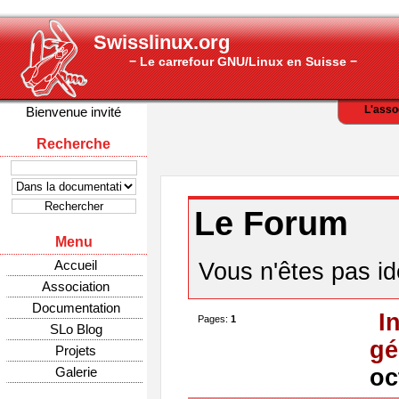
Swisslinux.org
− Le carrefour GNU/Linux en Suisse −
L'asso
Bienvenue invité
Recherche
Le Forum
Menu
Accueil
Vous n'êtes pas ide
Association
Documentation
I
Pages:
1
SLo Blog
gé
Projets
Galerie
oc