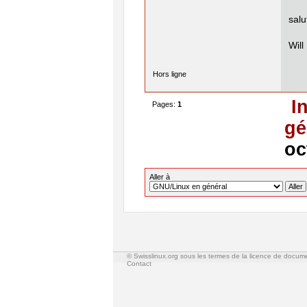
salu
Will
Hors ligne
I
Pages:
1
gé
oc
Aller à
© Swisslinux.org sous les termes de la licence de docum
Contact