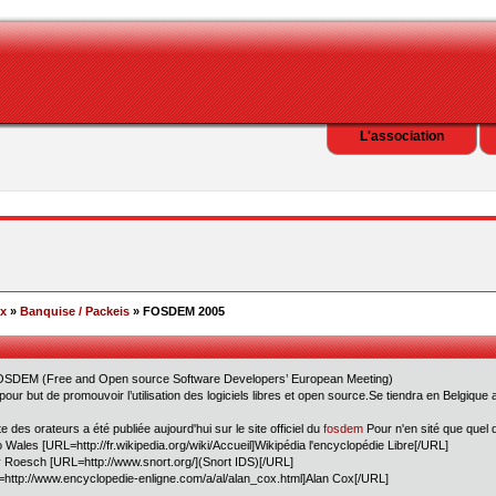
L'association
ex
»
Banquise / Packeis
» FOSDEM 2005
OSDEM (Free and Open source Software Developers’ European Meeting)
 pour but de promouvoir l’utilisation des logiciels libres et open source.Se tiendra en Belgique 
te des orateurs a été publiée aujourd'hui sur le site officiel du
fosdem
Pour n'en sité que quel 
 Wales [URL=http://fr.wikipedia.org/wiki/Accueil]Wikipédia l'encyclopédie Libre[/URL]
 Roesch [URL=http://www.snort.org/](Snort IDS)[/URL]
http://www.encyclopedie-enligne.com/a/al/alan_cox.html]Alan Cox[/URL]