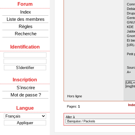
Forum
Comme
Debi
Index
Drupa
Gent
Liste des membres
GNUS
Règles
KDE
Jabb
Recherche
Gno
Et bie
[URL=
Identification
Petit
Sourc
A+
Inscription
[URL=h
[img]h
S'inscrire
Mot de passe ?
Hors ligne
Ind
Pages:
1
Langue
Aller à