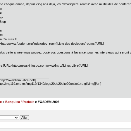
 chaque année, depuis cinq ans déja, les "developers’ rooms" avec multitudes de confere
an
l
oo
tep
er
me
n d'autres !!
http://www.fosdem.org/index/dev_room]Liste des devlopers'rooms[/URL]
 plus cette année vous pouvez posé vos questions à l’avance, pour les interviews qui seront p
e:[URL=http://news-infospc.com/www/Intro/]Linux Libre[/URL]
ttp://www.linux-libre.net/]
ttp://img119.exs.cx/img119/1340/logo20du20site20entier1xd.gif[/img][/url]
ex
»
Banquise / Packeis
» FOSDEM 2005