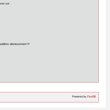
nces sur:
ubliées ulterieurement !!!
Powered by
FluxBB