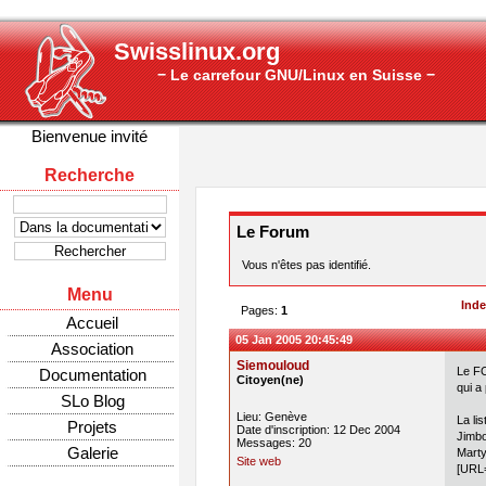
Swisslinux.org
− Le carrefour GNU/Linux en Suisse −
Bienvenue invité
Recherche
Le Forum
Vous n'êtes pas identifié.
Menu
Ind
Pages:
1
Accueil
05 Jan 2005 20:45:49
Association
Siemouloud
Le F
Documentation
Citoyen(ne)
qui a
SLo Blog
Lieu: Genève
La lis
Projets
Date d'inscription: 12 Dec 2004
Jimbo
Messages: 20
Galerie
Marty
Site web
[URL=