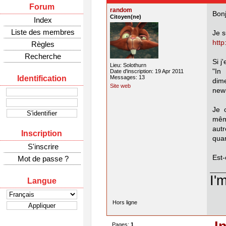
Forum
random
Bonj
Citoyen(ne)
Index
Liste des membres
Je s
http
Règles
Recherche
Si j
Lieu: Solothurn
"In
Date d'inscription: 19 Apr 2011
Identification
Messages: 13
dime
Site web
new 
Je 
mêm
aut
Inscription
quan
S'inscrire
Est-
Mot de passe ?
I'
Langue
Hors ligne
Pages:
1