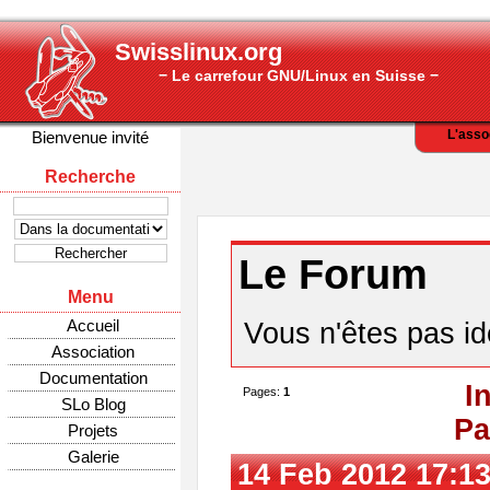
Swisslinux.org
− Le carrefour GNU/Linux en Suisse −
L'asso
Bienvenue invité
Recherche
Le Forum
Menu
Accueil
Vous n'êtes pas ide
Association
Documentation
I
Pages:
1
SLo Blog
Pa
Projets
Galerie
14 Feb 2012 17:13