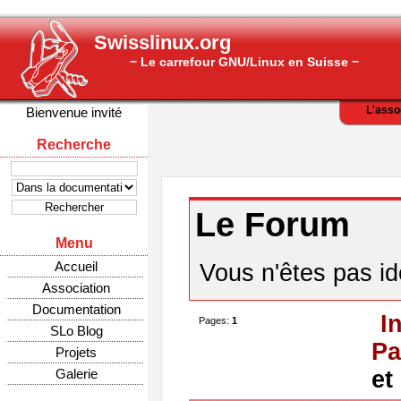
Swisslinux.org
− Le carrefour GNU/Linux en Suisse −
L'asso
Bienvenue invité
Recherche
Le Forum
Menu
Accueil
Vous n'êtes pas ide
Association
Documentation
I
Pages:
1
SLo Blog
Pa
Projets
Galerie
et