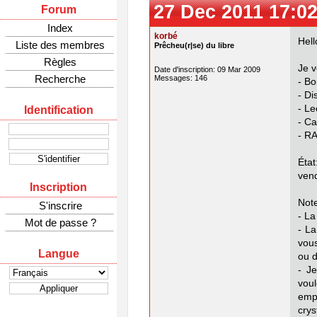
27 Dec 2011 17:02
Forum
Index
korbé
Hell
Liste des membres
Prêcheu(r|se) du libre
Règles
Je v
Date d'inscription: 09 Mar 2009
Recherche
Messages: 146
- Bo
- Di
- Le
Identification
- Ca
- R
Éta
vend
Inscription
Note
S'inscrire
- La
Mot de passe ?
- La
vous
Langue
ou 
- J
vou
emp
crys