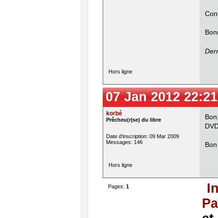
Cont
Bon
Dern
Hors ligne
07 Jan 2012 22:21
korbé
Bon,
Prêcheu(r|se) du libre
DVD 
Date d'inscription: 09 Mar 2009
Messages: 146
Bon
Hors ligne
I
Pages:
1
Pa