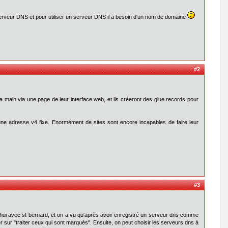
serveur DNS et pour utiliser un serveur DNS il a besoin d'un nom de domaine
#2
main via une page de leur interface web, et ils créeront des glue records pour
une adresse v4 fixe. Enormément de sites sont encore incapables de faire leur
#3
rd'hui avec st-bernard, et on a vu qu'après avoir enregistré un serveur dns comme
sur "traiter ceux qui sont marqués". Ensuite, on peut choisir les serveurs dns à