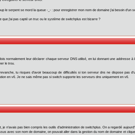
up le serpent se mord la queue -_- : pour enregistrer mon nom de domaine j'ai besoin d'un 
e que j'ai pas capté un truc ou le système de switchplus est bizarre ?
is normalement leur déclarer chaque serveur DNS utilisé, en lui donnant une addresse à la 
er le trou.
vanche, tu risques d'avoir beaucoup de difficultés si ton serveur dns ne dispose pas d'
ution en v6. Je ne sais même pas si switch supporte les serveurs dns uniquement en v6.
it, je n'avais pas bien compris les outils d'administration de switchplus. On a regardé aujou
ssus avec son nom de domaine, on pouvait aller dans la gestion du nom de domaine et cliquer 