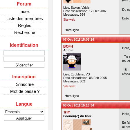
Forum
Lieu: Saxon, Valais
Du co
Index
Date d'inscription: 17 Oct 2007
Messages: 364
Liste des membres
Est-c
Site web
Règles
Hors ligne
Recherche
07 Oct 2011 15:03:24
Identification
BOFH
Hello,
Admin
Tu do
bouch
En re
résol
Lieu: Ecublens, VD
Inscription
Date d'inscription: 03 Feb 2005
Messages: 862
S'inscrire
Site web
Mot de passe ?
Hors ligne
Langue
08 Oct 2011 15:13:34
Trim
Hello,
Gourou(e) du libre
En fa
ci-de