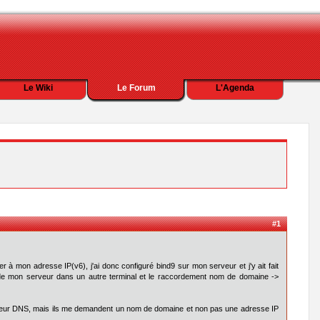
Le Wiki
Le Forum
L'Agenda
#1
r à mon adresse IP(v6), j'ai donc configuré bind9 sur mon serveur et j'y ait fait
 de mon serveur dans un autre terminal et le raccordement nom de domaine ->
 serveur DNS, mais ils me demandent un nom de domaine et non pas une adresse IP