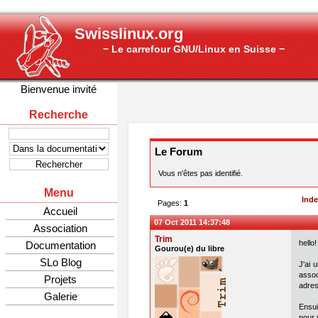
Swisslinux.org
− Le carrefour GNU/Linux en Suisse −
Bienvenue invité
Recherche
Le Forum
Vous n'êtes pas identifié.
Menu
Ind
Pages:
1
Accueil
07 Oct 2011 14:37:48
Association
Trim
hello!
Documentation
Gourou(e) du libre
SLo Blog
J'ai 
assoc
Projets
adres
Galerie
Ensui
pour 