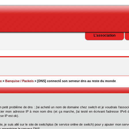
L'association
ex
»
Banquise / Packeis
» [DNS] connecté son serveur dns au reste du monde
un petit problème de dns : j'ai acheté un nom de domaine chez switch et je voudrais l'associe
ier mon adresse IP à mon nom dns (et ça marche, j'ai testé en écrivant l'adresse IPv6
se IP est ok).
te, je suis allé sur le site de switchplus (le service online de switch) pour y ajouter mon
y enregistrer le serveur DNS.