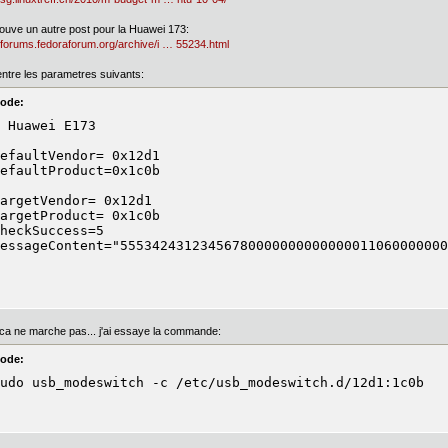
trouve un autre post pour la Huawei 173:
//forums.fedoraforum.org/archive/i … 55234.html
 entre les parametres suivants:
ode:
 Huawei E173

efaultVendor= 0x12d1

efaultProduct=0x1c0b

argetVendor= 0x12d1

argetProduct= 0x1c0b

heckSuccess=5

essageContent="55534243123456780000000000000011060000000
ca ne marche pas... j'ai essaye la commande:
ode:
udo usb_modeswitch -c /etc/usb_modeswitch.d/12d1:1c0b