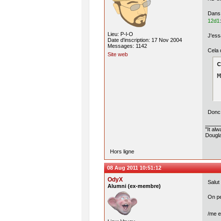
Dans 
12d1
:
Lieu: P-l-O
J'ess
Date d'inscription: 17 Nov 2004
Messages: 1142
Cela d
Site web
C
M
Donc 
"It al
Dougla
Hors ligne
08 Aug 2011 10:51:12
OdyX
Salut
Alumni (ex-membre)
On pe
/me e