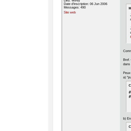
Lieu: Vevey
Date d'inscription: 06 Jun 2006
Messages: 490
M
Site web
Comme
Bref.
dans 
Peux-
a) "p
C
#
#
b) En
C