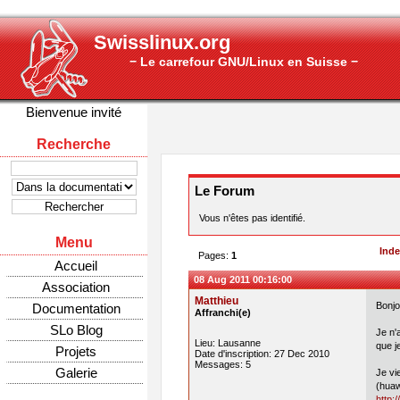
Swisslinux.org
− Le carrefour GNU/Linux en Suisse −
Bienvenue invité
Recherche
Le Forum
Vous n'êtes pas identifié.
Menu
Ind
Pages:
1
Accueil
08 Aug 2011 00:16:00
Association
Matthieu
Bonjo
Documentation
Affranchi(e)
SLo Blog
Je n'
Lieu: Lausanne
que j
Projets
Date d'inscription: 27 Dec 2010
Messages: 5
Galerie
Je vi
(huaw
http: