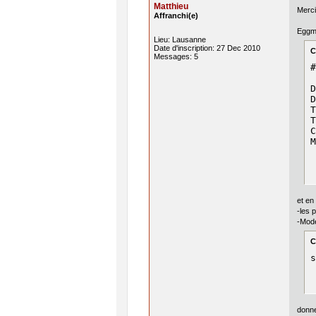
Matthieu
Merci
Affranchi(e)
Eggma
Lieu: Lausanne
Date d'inscription: 27 Dec 2010
C
Messages: 5
#
D
D
T
T
C
M
et en
-les 
-Mode
C
s
donn