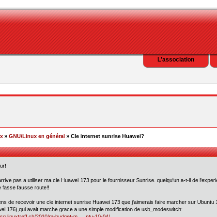
L'association
ex
»
GNU/Linux en général
» Cle internet sunrise Huawei?
ur!
arrive pas a utiliser ma cle Huawei 173 pour le fournisseur Sunrise. quelqu'un a-t-il de l'ex
e fasse fausse route!!
ens de recevoir une cle internet sunrise Huawei 173 que j'aimerais faire marcher sur Ubuntu 
ei 176),qui avait marche grace a une simple modification de usb_modeswitch:
//sg.linuxtreff.ch/2010/m-budget-m … ntu-10-04/