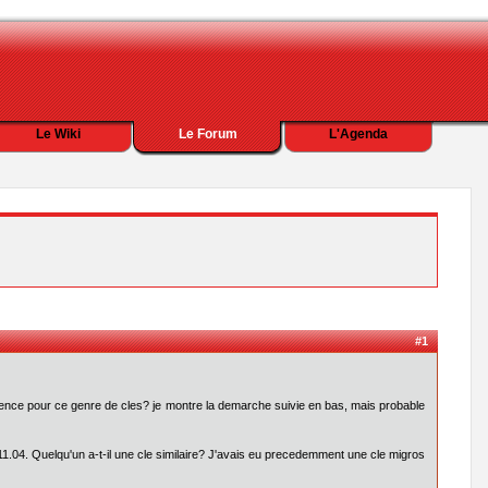
Le Wiki
Le Forum
L'Agenda
#1
perience pour ce genre de cles? je montre la demarche suivie en bas, mais probable
11.04. Quelqu'un a-t-il une cle similaire? J'avais eu precedemment une cle migros