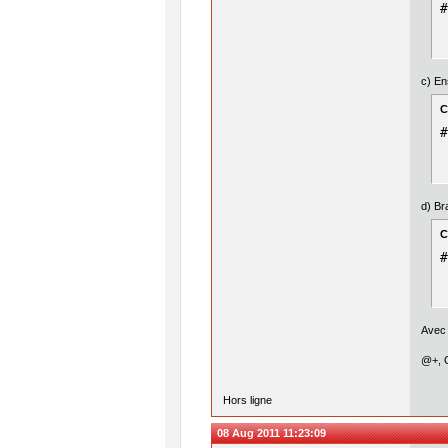
#
c) En
C
#
d) Br
C
#
Avec 
@+, 
Hors ligne
08 Aug 2011 11:23:09