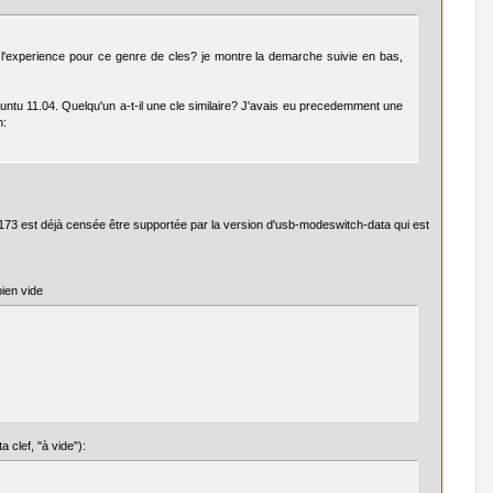
de l'experience pour ce genre de cles? je montre la demarche suivie en bas,
untu 11.04. Quelqu'un a-t-il une cle similaire? J'avais eu precedemment une
h:
i 173 est déjà censée être supportée par la version d'usb-modeswitch-data qui est
ien vide
a clef, "à vide"):