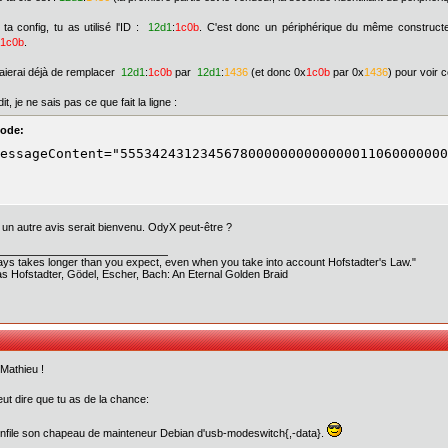
ta config, tu as utilisé l'ID :
12d1
:
1c0b
. C'est donc un périphérique du même construct
1c0b
.
aierai déjà de remplacer
12d1
:
1c0b
par
12d1
:
1436
(et donc 0x
1c0b
par 0x
1436
) pour voir 
it, je ne sais pas ce que fait la ligne :
ode:
essageContent="55534243123456780000000000000011060000000
un autre avis serait bienvenu. OdyX peut-être ?
ways takes longer than you expect, even when you take into account Hofstadter's Law."
s Hofstadter, Gödel, Escher, Bach: An Eternal Golden Braid
 Mathieu !
ut dire que tu as de la chance:
nfile son chapeau de mainteneur Debian d'usb-modeswitch{,-data}.