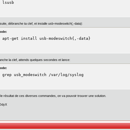
 lsusb
suite, débranche ta clef, et installe usb-modeswitch{,-data}:
ode:
 apt-get install usb-modeswitch{,-data}
anche la clef, attends quelques secondes et lance:
ode:
 grep usb_modeswitch /var/log/syslog
le résultat de ces diverses commandes, on va pouvoir trouver une solution.
OdyX