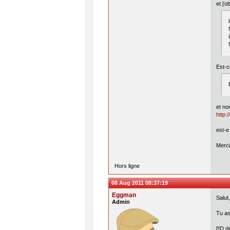
et j'o
Est-c
et no
http:
est-e
Merci
Hors ligne
08 Aug 2011 08:37:19
Eggman
Salut,
Admin
Tu as
l'ID d