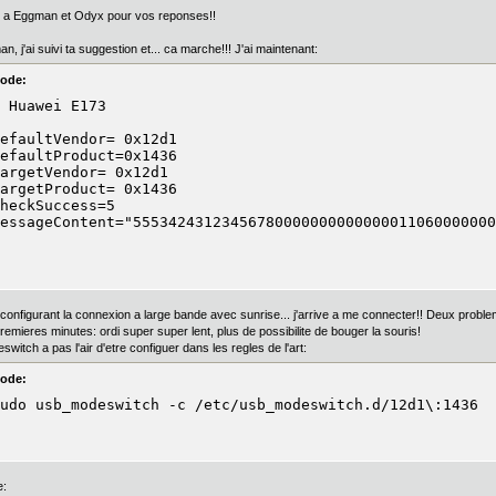
 a Eggman et Odyx pour vos reponses!!
n, j'ai suivi ta suggestion et... ca marche!!! J'ai maintenant:
ode:
 Huawei E173

efaultVendor= 0x12d1

efaultProduct=0x1436

argetVendor= 0x12d1

argetProduct= 0x1436

heckSuccess=5

essageContent="55534243123456780000000000000011060000000
 configurant la connexion a large bande avec sunrise... j'arrive a me connecter!! Deux prob
premieres minutes: ordi super super lent, plus de possibilite de bouger la souris!
switch a pas l'air d'etre configuer dans les regles de l'art:
ode:
udo usb_modeswitch -c /etc/usb_modeswitch.d/12d1\:1436
e: