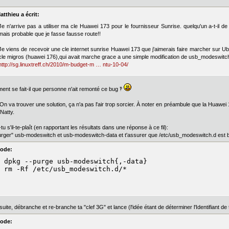
atthieu a écrit:
Je n'arrive pas a utiliser ma cle Huawei 173 pour le fournisseur Sunrise. quelqu'un a-t-il 
mais probable que je fasse fausse route!!
Je viens de recevoir une cle internet sunrise Huawei 173 que j'aimerais faire marcher sur Ub
cle migros (huawei 176),qui avait marche grace a une simple modification de usb_modeswitc
http://sg.linuxtreff.ch/2010/m-budget-m … ntu-10-04/
nt se fait-il que personne n'ait remonté ce bug ‽
 On va trouver une solution, ça n'a pas l'air trop sorcier. À noter en préambule que la Huawe
Natty.
tu s'il-te-plaît (en rapportant les résultats dans une réponse à ce fil):
urger" usb-modeswitch et usb-modeswitch-data et t'assurer que /etc/usb_modeswitch.d est b
ode:
 dpkg --purge usb-modeswitch{,-data}

 rm -Rf /etc/usb_modeswitch.d/*
suite, débranche et re-branche ta "clef 3G" et lance (l'idée étant de déterminer l'Identifiant de t
ode: