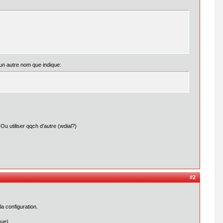
un autre nom que indique:
Ou utiliser qqch d'autre (wdial?)
#2
la configuration.
que)