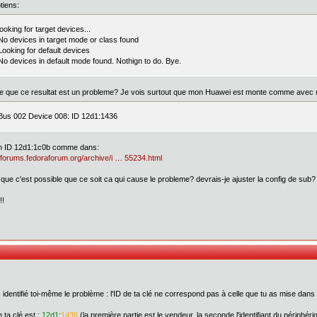
btiens:
looking for target devices...
No devices in target mode or class found
Looking for default devices
No devices in default mode found. Nothign to do. Bye.
e que ce resultat est un probleme? Je vois surtout que mon Huawei est monte comme avec 
Bus 002 Device 008: ID 12d1:1436
n ID 12d1:1c0b comme dans:
//forums.fedoraforum.org/archive/i … 55234.html
 que c'est possible que ce soit ca qui cause le probleme? devrais-je ajuster la config de sub? 
!!
 identifié toi-même le problème : l'ID de ta clé ne correspond pas à celle que tu as mise dans 
e ta clé est :
12d1
:
1436
(la première partie est le vendeur, la seconde l'identifiant du périphéri