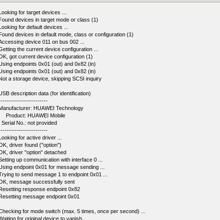
Looking for target devices ...
Found devices in target mode or class (1)
Looking for default devices ...
Found devices in default mode, class or configuration (1)
Accessing device 011 on bus 002 ...
Getting the current device configuration ...
OK, got current device configuration (1)
Using endpoints 0x01 (out) and 0x82 (in)
Using endpoints 0x01 (out) and 0x82 (in)
Not a storage device, skipping SCSI inquiry
USB description data (for identification)
-------------------------
Manufacturer: HUAWEI Technology
Product: HUAWEI Mobile
Serial No.: not provided
-------------------------
Looking for active driver ...
OK, driver found ("option")
OK, driver "option" detached
Setting up communication with interface 0 ...
Using endpoint 0x01 for message sending ...
Trying to send message 1 to endpoint 0x01 ...
OK, message successfully sent
Resetting response endpoint 0x82
Resetting message endpoint 0x01
Checking for mode switch (max. 5 times, once per second) ...
Waiting for original device to vanish ...