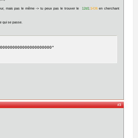
eur, mais pas le même -> tu peux pas le trouver le
12d1
:
1436
en cherchant
ce qui se passe.
000000000000000000000"
#3