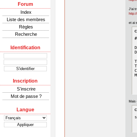
Forum
J'ai 
Index
http:
Liste des membres
et ai
Règles
C
Recherche
#
Identification
D
D
T
T
C
M
Inscription
S'inscrire
Mot de passe ?
Mais 
Langue
C
s