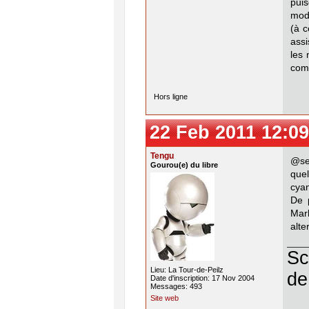
pui
mod
(à c
assi
les
comi
Hors ligne
22 Feb 2011 12:09
Tengu
@se
Gourou(e) du libre
que
cyan
De 
Mar
alte
Sc
Lieu: La Tour-de-Peilz
de
Date d'inscription: 17 Nov 2004
Messages: 493
Site web