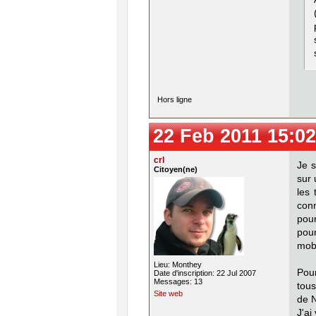
Hors ligne
22 Feb 2011 15:02
crl
Je s
Citoyen(ne)
sur 
les 
conn
pou
pour
mobi
Lieu: Monthey
Pour
Date d'inscription: 22 Jul 2007
Messages: 13
tous
Site web
de N
J'ai