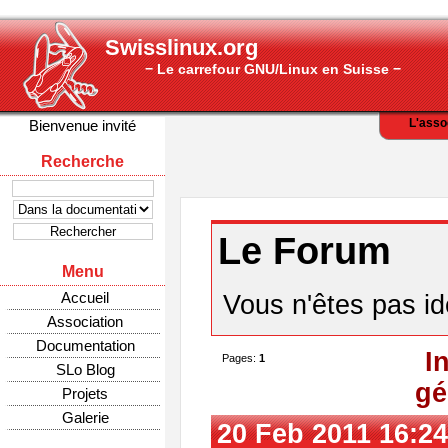
Swisslinux.org
− Le carrefour GNU/Linux en Suisse −
L'asso
Bienvenue invité
Recherche
Le Forum
Menu
Accueil
Vous n'êtes pas ide
Association
Documentation
I
Pages:
1
SLo Blog
gé
Projets
Galerie
20 Feb 2011 16:24