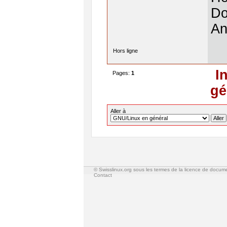
Do
An
Hors ligne
I
Pages:
1
gé
Aller à
© Swisslinux.org sous les termes de la licence de docum
Contact