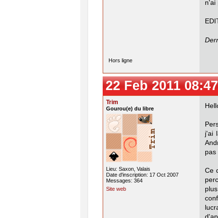
n'ai
EDIT
Dern
Hors ligne
22 Feb 2011 08:47
Trim
Hell
Gourou(e) du libre
Pers
j'a
And
pas
Lieu: Saxon, Valais
Ce q
Date d'inscription: 17 Oct 2007
per
Messages: 364
plus
Site web
con
luc
d'ap