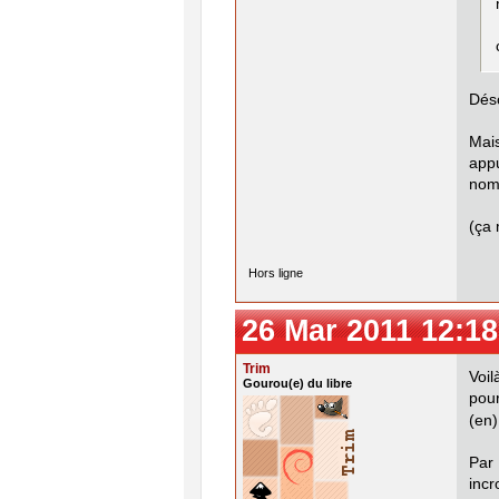
Déso
Mais
appu
nom 
(ça 
Hors ligne
26 Mar 2011 12:18
Trim
Voil
Gourou(e) du libre
pour
(en
Par
incr