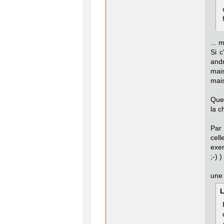
... 
Si c
andr
mais
mais
Quel
la c
Par 
cel
exem
;-) )
une 
L