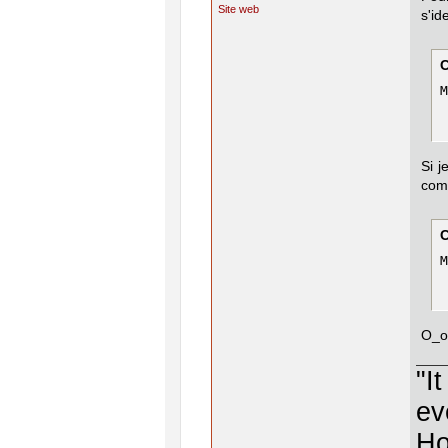
Site web
s'id
M
Si j
comm
M
O_o
"I
ev
Ho