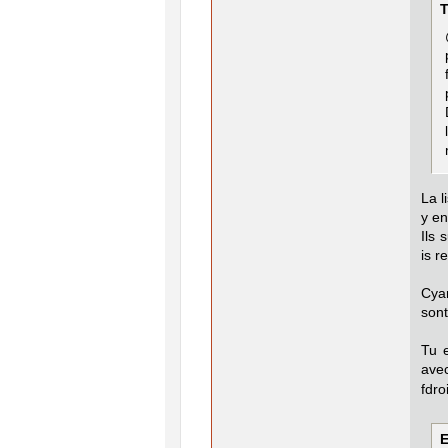
T
La l
y en
Ils 
is r
Cyan
sont
Tu e
avec
fdro
E