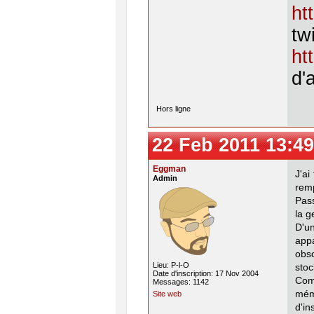
ht
twi
ht
d'
Hors ligne
22 Feb 2011 13:49
Eggman
J'ai
Admin
remp
Pass
la g
D'u
app
obs
Lieu: P-l-O
stoc
Date d'inscription: 17 Nov 2004
Com
Messages: 1142
mémo
Site web
d'in