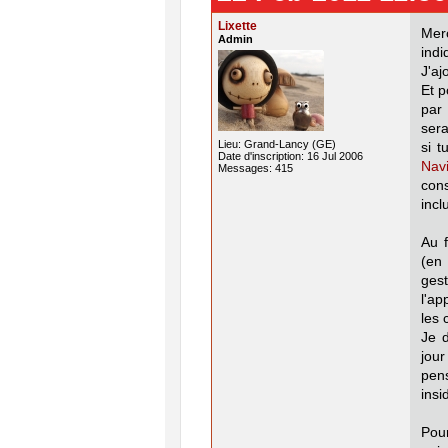
Lixette
Merc
Admin
indi
J'aj
Et p
par
sera
Lieu: Grand-Lancy (GE)
si t
Date d'inscription: 16 Jul 2006
Nav
Messages: 415
con
incl
Au f
(en 
ges
l'ap
les 
Je d
jou
pen
insid
Pour