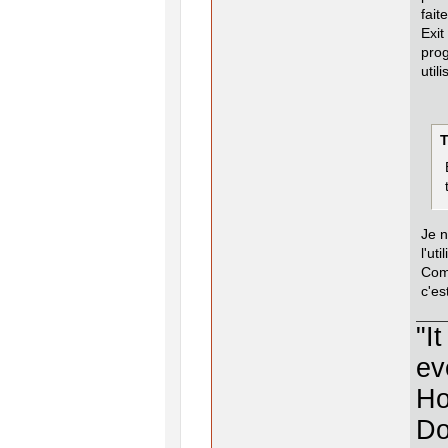
fait
Exi
pro
util
T
Je n
l'ut
Comm
c'est
"I
ev
Ho
Do