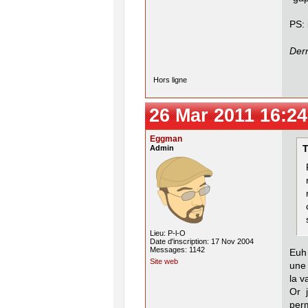
PS: 
Dern
Hors ligne
26 Mar 2011 16:24
Eggman
Admin
T
Lieu: P-l-O
Date d'inscription: 17 Nov 2004
Messages: 1142
Euh 
Site web
une 
la va
Or 
perm