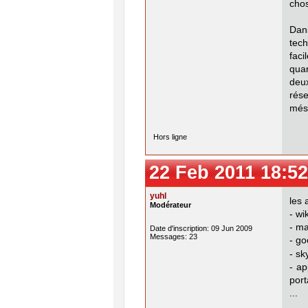
cho
Dan
tech
faci
quan
deux
rés
més
Hors ligne
22 Feb 2011 18:52
yuhl
les 
Modérateur
- wi
- m
Date d'inscription: 09 Jun 2009
Messages: 23
- go
- sk
- ap
port
...