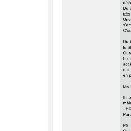
déjà
Du c
très
Une
s'e
C'es
Du b
le S
Quan
Le b
acc
etc.
en p
Bref
Il n
mâl
- HD
Parc
PS.