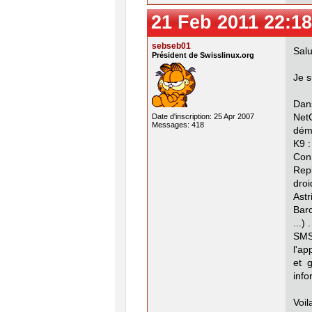
21 Feb 2011 22:18
sebseb01
Salu
Président de Swisslinux.org
Je s
Dans
Date d'inscription: 25 Apr 2007
Net
Messages: 418
dém
K9 :
Conn
Repl
droi
Astr
Barc
...) .
SMS
l'ap
et 
info
Voil