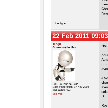
bie
Chr
l'ar
Hors ligne
22 Feb 2011 09:03
Tengu
Hoi,
Gourou(e) du libre
pour
Actu
prop
avec
J'a
chan
Lieu: La Tour-de-Peilz
Date d'inscription: 17 Nov 2004
avec
Messages: 493
sais
Site web
D'un
Rest