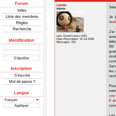
Forum
Lixette
Salu
Admin
Index
Liste des membres
Je 
And
Règles
Recherche
J'ai
Lieu: Grand-Lancy (GE)
ave
Date d'inscription: 16 Jul 2006
Identification
tél
Messages: 415
95! 
grat
droi
cont
Sans
Inscription
les 
S'inscrire
rech
Mot de passe ?
Pou
inté
Langue
une 
F-dr
comp
Les 