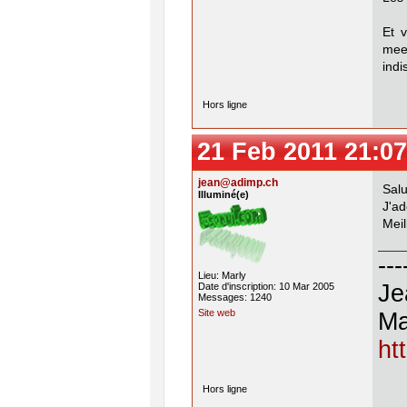
Et 
mee
indi
Hors ligne
21 Feb 2011 21:07
jean@adimp.ch
Salu
Illuminé(e)
J'ad
Meil
---
Lieu: Marly
Je
Date d'inscription: 10 Mar 2005
Messages: 1240
Site web
Ma
ht
Hors ligne