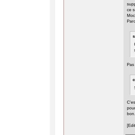
supp
ce s
Moch
Parc
s
Pas 
c
C'e
pour
bon.
[Edi