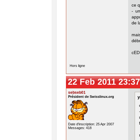
ce q
- u
appu
de l
mais
débr
cED
Hors ligne
22 Feb 2011 23:37
sebseb01
Président de Swisslinux.org
y
Date d'inscription: 25 Apr 2007
Messages: 418