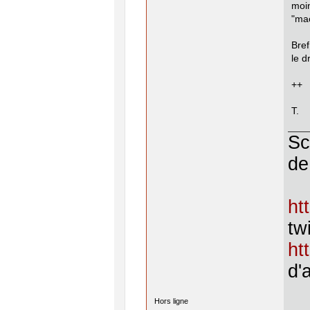
moi
"mac
Bref
le d
++
T.
Sc
de
ht
twi
ht
d'
Hors ligne