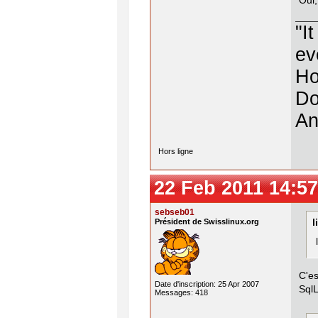
Oui,
"I
ev
Ho
Do
An
Hors ligne
22 Feb 2011 14:57
sebseb01
Président de Swisslinux.org
l
C'es
Date d'inscription: 25 Apr 2007
SqlL
Messages: 418