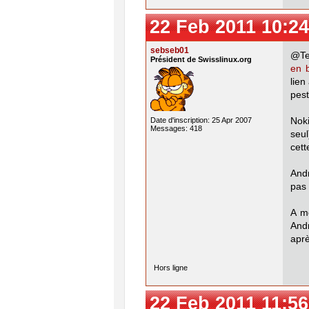
22 Feb 2011 10:24
sebseb01
@Ten
Président de Swisslinux.org
en 
lien
pest
Date d'inscription: 25 Apr 2007
Noki
Messages: 418
seul
cett
Andr
pas 
A m
Andr
aprè
Hors ligne
22 Feb 2011 11:56