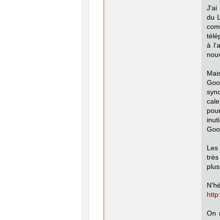
J'ai
du L
comp
télé
à l
nouv
Mais
Goo
syn
cale
pou
inut
Goog
Les
très
plus
N'
http
On 