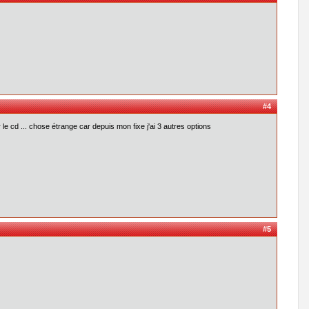
#4
le cd ... chose étrange car depuis mon fixe j'ai 3 autres options
#5