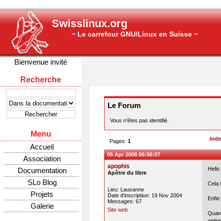
Swisslinux.org
− Le carrefour GNU/Linux en Suisse −
Bienvenue invité
Recherche
Le Forum
Vous n'êtes pas identifié.
Menu
Ind
Pages:
1
Accueil
06 Apr 2008 06:56:07
Association
apophis
Hello
Documentation
Apôtre du libre
SLo Blog
Cela 
Lieu: Lausanne
Projets
Date d'inscription: 19 Nov 2004
Enfin
Messages: 67
Galerie
Site web
Quand
optio