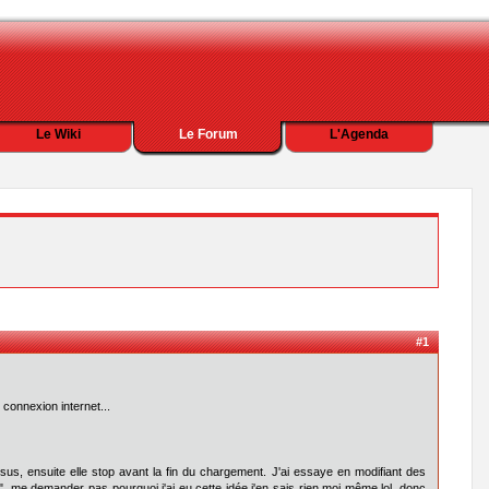
Le Wiki
Le Forum
L'Agenda
#1
connexion internet...
s, ensuite elle stop avant la fin du chargement. J'ai essaye en modifiant des
s", me demander pas pourquoi j'ai eu cette idée j'en sais rien moi même lol, donc