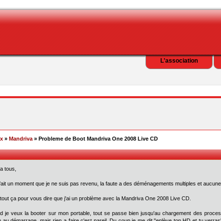
L'association
ex
»
Mandriva
» Probleme de Boot Mandriva One 2008 Live CD
 a tous,
fait un moment que je ne suis pas revenu, la faute a des déménagements multiples et aucune 
 tout ça pour vous dire que j'ai un problème avec la Mandriva One 2008 Live CD.
 je veux la booter sur mon portable, tout se passe bien jusqu'au chargement des processu
n au démarrage, mais rien a faire c'est pareil. Du coup je me dit "enlève ton HD et tu verra