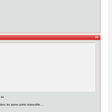
#6
 lol
onc les autres points impossible ....