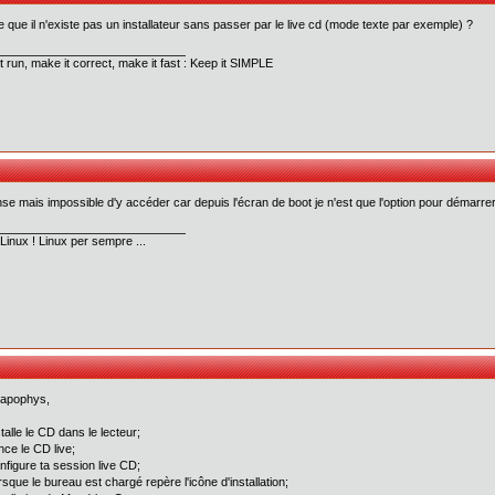
e que il n'existe pas un installateur sans passer par le live cd (mode texte par exemple) ?
t run, make it correct, make it fast : Keep it SIMPLE
nse mais impossible d'y accéder car depuis l'écran de boot je n'est que l'option pour démarrer 
Linux ! Linux per sempre ...
 apophys,
stalle le CD dans le lecteur;
nce le CD live;
nfigure ta session live CD;
rsque le bureau est chargé repère l'icône d'installation;