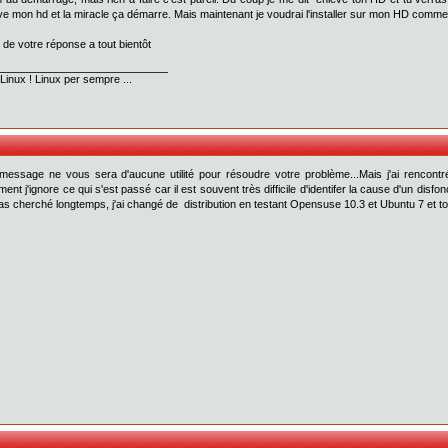
ève mon hd et la miracle ça démarre. Mais maintenant je voudrai l'installer sur mon HD commen
 de votre réponse a tout bientôt
Linux ! Linux per sempre ...
essage ne vous sera d'aucune utilité pour résoudre votre problème...Mais j'ai rencontr
ement j'ignore ce qui s'est passé car il est souvent très difficile d'identifer la cause d'un 
pas cherché longtemps, j'ai changé de distribution en testant Opensuse 10.3 et Ubuntu 7 et tou