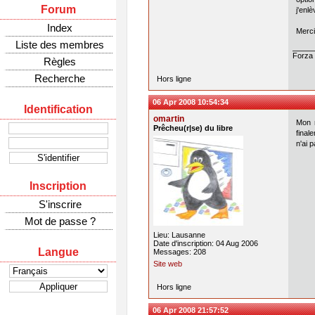
Forum
j'enl
Index
Merci
Liste des membres
Forza 
Règles
Recherche
Hors ligne
06 Apr 2008 10:54:34
Identification
omartin
Mon m
Prêcheu(r|se) du libre
final
n'ai 
Inscription
S'inscrire
Mot de passe ?
Lieu: Lausanne
Date d'inscription: 04 Aug 2006
Langue
Messages: 208
Site web
Hors ligne
06 Apr 2008 21:57:52