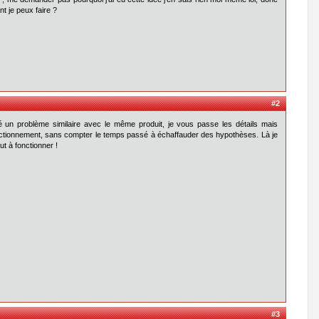
t je peux faire ?
#2
é un problème similaire avec le même produit, je vous passe les détails mais
disfonctionnement, sans compter le temps passé à échaffauder des hypothèses. Là je
t à fonctionner !
#3