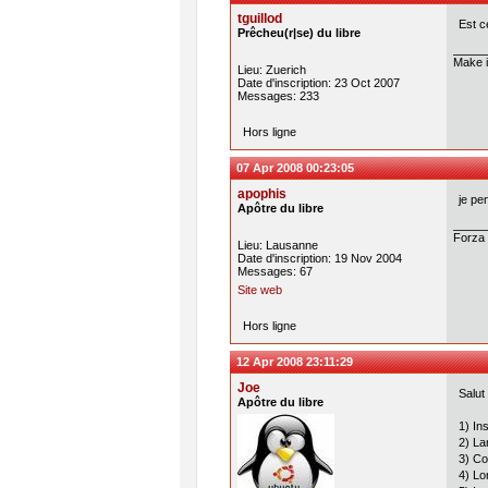
tguillod
Est c
Prêcheu(r|se) du libre
Make i
Lieu: Zuerich
Date d'inscription: 23 Oct 2007
Messages: 233
Hors ligne
07 Apr 2008 00:23:05
apophis
je pe
Apôtre du libre
Forza 
Lieu: Lausanne
Date d'inscription: 19 Nov 2004
Messages: 67
Site web
Hors ligne
12 Apr 2008 23:11:29
Joe
Salut
Apôtre du libre
1) In
2) La
3) Co
4) Lo