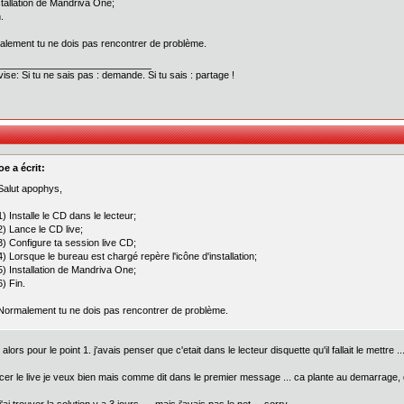
stallation de Mandriva One;
.
lement tu ne dois pas rencontrer de problème.
ise: Si tu ne sais pas : demande. Si tu sais : partage !
oe a écrit:
Salut apophys,
1) Installe le CD dans le lecteur;
2) Lance le CD live;
3) Configure ta session live CD;
4) Lorsque le bureau est chargé repère l'icône d'installation;
5) Installation de Mandriva One;
6) Fin.
Normalement tu ne dois pas rencontrer de problème.
 alors pour le point 1. j'avais penser que c'etait dans le lecteur disquette qu'il fallait le mettre ...
ncer le live je veux bien mais comme dit dans le premier message ... ca plante au demarrage, d