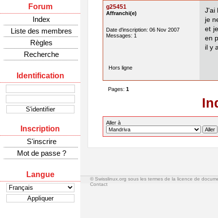
Forum
g25451
J'a
Affranchi(e)
Index
je n
et 
Liste des membres
Date d'inscription: 06 Nov 2007
Messages: 1
en p
Règles
il y
Recherche
Hors ligne
Identification
Pages:
1
In
Aller à
Inscription
S'inscrire
Mot de passe ?
Langue
© Swisslinux.org sous les termes de la licence de docum
Contact