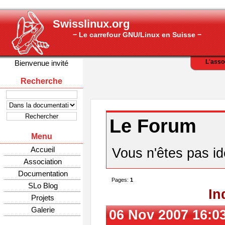
Swisslinux.org
− Le carrefour GNU/Linux en Suisse −
L'asso
Bienvenue invité
Recherche
Le Forum
Menu
Accueil
Vous n'êtes pas ide
Association
Documentation
Pages:
1
SLo Blog
In
Projets
Galerie
06 Nov 2007 16:0