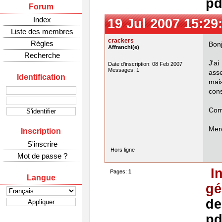
pd
Forum
Index
19 Jul 2007 15:29
Liste des membres
crackers
Règles
Bonj
Affranchi(e)
Recherche
J'ai
Date d'inscription: 08 Feb 2007
Messages: 1
asse
Identification
mai
cons
Comm
Merc
Inscription
S'inscrire
Hors ligne
Mot de passe ?
I
Pages:
1
Langue
gé
de
pd