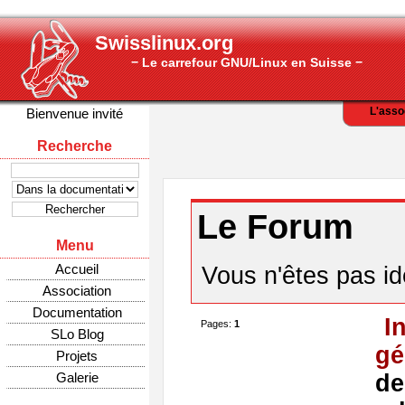
Swisslinux.org
− Le carrefour GNU/Linux en Suisse −
L'asso
Bienvenue invité
Recherche
Le Forum
Menu
Accueil
Vous n'êtes pas ide
Association
Documentation
I
Pages:
1
SLo Blog
gé
Projets
Galerie
de