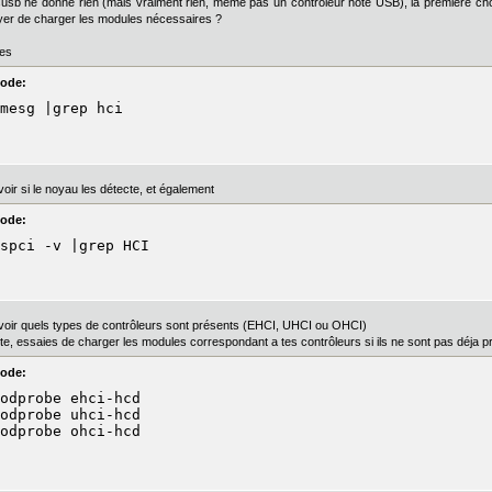
usb ne donne rien (mais vraiment rien, même pas un contrôleur hôte USB), la première chose
er de charger les modules nécessaires ?
ies
ode:
mesg |grep hci
voir si le noyau les détecte, et également
ode:
spci -v |grep HCI
voir quels types de contrôleurs sont présents (EHCI, UHCI ou OHCI)
te, essaies de charger les modules correspondant a tes contrôleurs si ils ne sont pas déja p
ode:
odprobe ehci-hcd

odprobe uhci-hcd

odprobe ohci-hcd