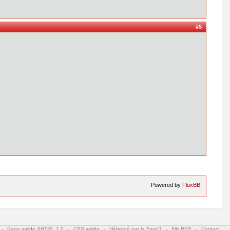
#5
Powered by
FluxBB
-
Page valide XHTML 1.0
-
CSS valide
-
Hébergé par la FreeIT
-
Fils RSS
-
Contact