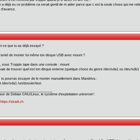
n a déjà eu ce problème ca serait gentil de m aider parce que c est la seule chose qui me ret
 d'avance.
t-ce que tu as déjà essayé ?
 tenté de monter toi même ton disque USB avec mount ?
, sous Troppix tape dans une console : mount
saie de trouver quel est ton disque externe (quelque chose du genre /dev/sda1 ou /dev/sdb1 .
 tu pourras essayer de le monter manuellement dans Mandriva :
 /dev/sda1 /un/dossier/test
ateur de Debian GNU/Linux, le système d'exploitation universel !
:
https://skadi.ch