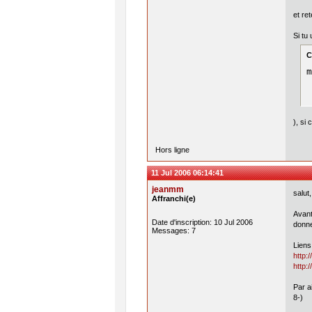
et re
Si tu
C
m
), si
Hors ligne
11 Jul 2006 06:14:41
jeanmm
salut,
Affranchi(e)
Avant
Date d'inscription: 10 Jul 2006
donne
Messages: 7
Liens
http:
http:
Par ai
8-)