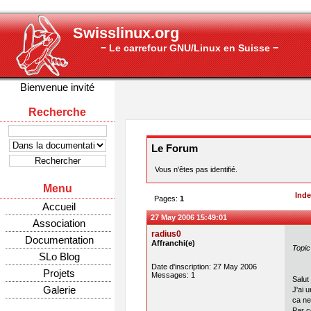
Swisslinux.org
− Le carrefour GNU/Linux en Suisse −
Bienvenue invité
Recherche
Le Forum
Vous n'êtes pas identifié.
Menu
Ind
Pages:
1
Accueil
27 May 2006 15:49:01
Association
radius0
Documentation
Affranchi(e)
Topic
SLo Blog
Date d'inscription: 27 May 2006
Projets
Messages: 1
Salut 
Galerie
J'ai 
ca ne
Par c