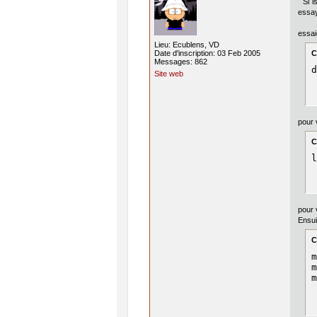
Si ls
essay
essa
Lieu: Ecublens, VD
Date d'inscription: 03 Feb 2005
C
Messages: 862
d
Site web
pour 
C
l
pour 
Ensui
C
m
m
m