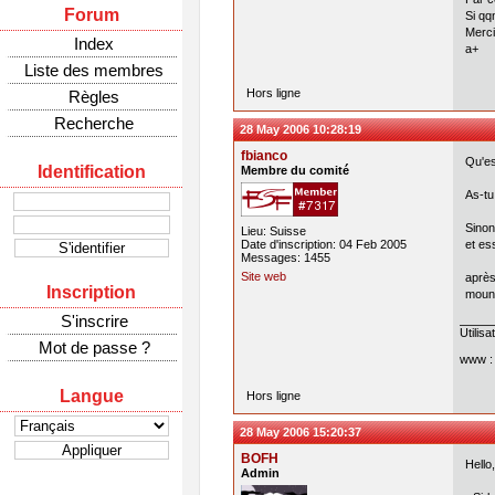
Forum
Si qq
Merci
Index
a+
Liste des membres
Hors ligne
Règles
Recherche
28 May 2006 10:28:19
fbianco
Qu'es
Identification
Membre du comité
As-tu
Sinon
Lieu: Suisse
Date d'inscription: 04 Feb 2005
et es
Messages: 1455
Site web
après
Inscription
mount
S'inscrire
Utilis
Mot de passe ?
www 
Langue
Hors ligne
28 May 2006 15:20:37
BOFH
Hello,
Admin