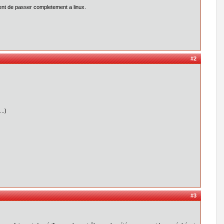
ient de passer completement a linux.
#2
..)
#3