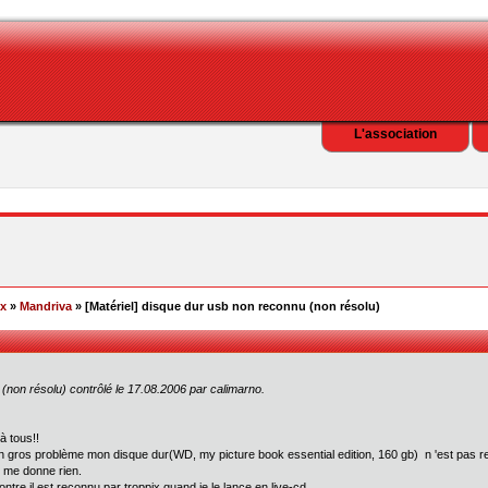
L'association
ex
»
Mandriva
» [Matériel] disque dur usb non reconnu (non résolu)
 (non résolu) contrôlé le 17.08.2006 par calimarno.
à tous!!
un gros problème mon disque dur(WD, my picture book essential edition, 160 gb) n 'est pas re
 me donne rien.
ontre il est reconnu par troppix quand je le lance en live-cd...