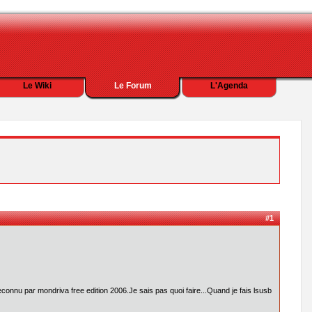
Le Wiki
Le Forum
L'Agenda
#1
connu par mondriva free edition 2006.Je sais pas quoi faire...Quand je fais lsusb