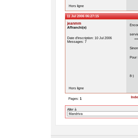
Hors ligne
11 Jul 2006 06:27:15
jeanmm
Encor
Affranchi(e)
servi
Date d'inscription: 10 Jul 2006
==> 
Messages: 7
Sinon
Pour 
8-)
Hors ligne
Ind
Pages:
1
Aller à