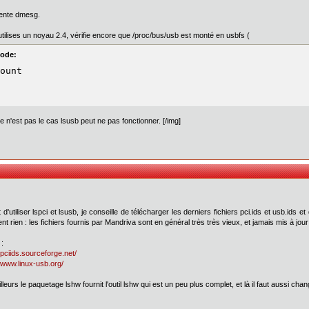
tente dmesg.
 utilises un noyau 2.4, vérifie encore que /proc/bus/usb est monté en usbfs (
ode:
ount
 ce n'est pas le cas lsusb peut ne pas fonctionner. [/img]
 d'utiliser lspci et lsusb, je conseille de télécharger les derniers fichiers pci.ids et usb.i
nt rien : les fichiers fournis par Mandriva sont en général très très vieux, et jamais mis à jour
 :
//pciids.sourceforge.net/
//www.linux-usb.org/
lleurs le paquetage lshw fournit l'outil lshw qui est un peu plus complet, et là il faut aussi chan