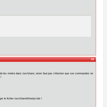
#4
ds et de les mettre dans /usr/share, sinon faut pas s'étonner que ces commandes ne
 !
ger le fichier /usr/share/lshw/pci.ids !