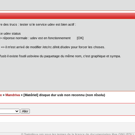
e des trucs : tester si le service udev est bien actif :
ce udev status
réponse normale : udev est en fonctionnement [OK]
 => il m'est arrivé de modifier /etc/rc.d/init.d/udev pour forcer les choses.
l'usb il existe l'outil usbview du paquetage du même nom, c'est graphique et sympa.
ex
»
Mandriva
» [Matériel] disque dur usb non reconnu (non résolu)
© Swisslinux.org sous les termes de la licence de documentation libre GNU (FDL)