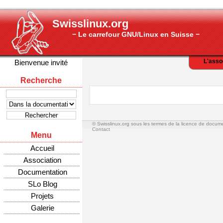
Swisslinux.org
− Le carrefour GNU/Linux en Suisse −
L'asso
Bienvenue invité
Recherche
© Swisslinux.org sous les termes de la licence de docum
Contact
Menu
Accueil
Association
Documentation
SLo Blog
Projets
Galerie