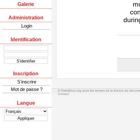
mo
Galerie
con
Administration
durin
Login
Identification
Inscription
S'inscrire
Mot de passe ?
© Swisslinux.org sous les termes de la licence de docum
Contact
Langue