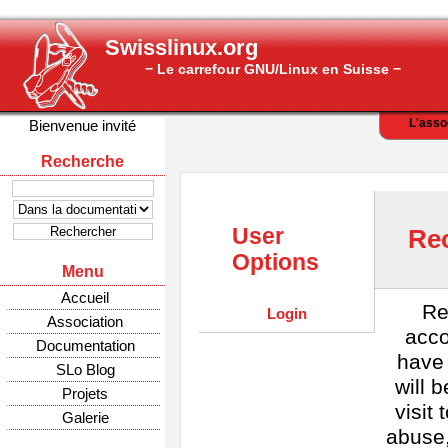
Swisslinux.org
− Le carrefour GNU/Linux en Suisse −
L'asso
Bienvenue invité
Recherche
User
Rec
Options
Menu
Accueil
Re
Login
Association
acco
Documentation
have 
SLo Blog
will 
Projets
visit
Galerie
abuse,