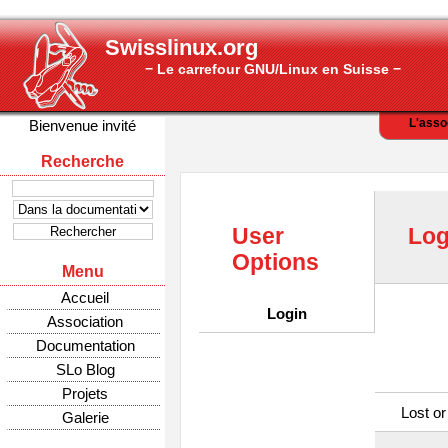
Swisslinux.org
− Le carrefour GNU/Linux en Suisse −
L'asso
Bienvenue invité
Recherche
User
Log
Options
Menu
Accueil
Login
Association
Documentation
SLo Blog
Projets
Lost or
Galerie