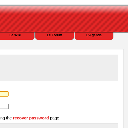
Le Wiki
Le Forum
L'Agenda
ing the
recover password
page