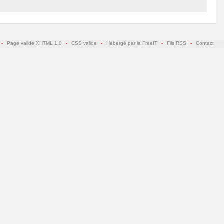
-
Page valide XHTML 1.0
-
CSS valide
-
Hébergé par la FreeIT
-
Fils RSS
-
Contact