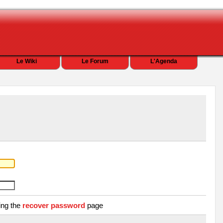
Le Wiki
Le Forum
L'Agenda
ing the
recover password
page