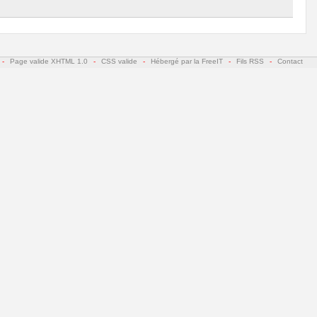
-
Page valide XHTML 1.0
-
CSS valide
-
Hébergé par la FreeIT
-
Fils RSS
-
Contact