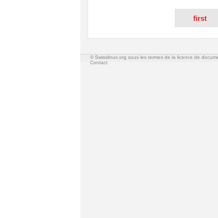
first
© Swisslinux.org sous les termes de la licence de docum
Contact