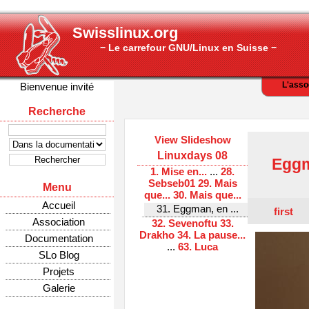
Swisslinux.org
− Le carrefour GNU/Linux en Suisse −
L'asso
Bienvenue invité
Recherche
View Slideshow
Linuxdays 08
Eggm
1. Mise en...
...
28.
Sebseb01
29. Mais
Menu
que...
30. Mais que...
Accueil
31. Eggman, en ...
first
Association
32. Sevenoftu
33.
Drakho
34. La pause...
Documentation
...
63. Luca
SLo Blog
Projets
Galerie