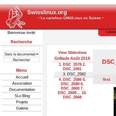
Swisslinux.org
− Le carrefour GNU/Linux en Suisse −
L'asso
Bienvenue invité
Recherche
View Slideshow
Grillade Août 2016
DSC
1. DSC_2578
2.
DSC_2581
Menu
3. DSC_2582
Accueil
first
4. DSC_2586
5.
Association
DSC_2590
6.
DSC_2600
7.
Documentation
DSC_2609
...
15.
SLo Blog
DSC_2668
Projets
Galerie