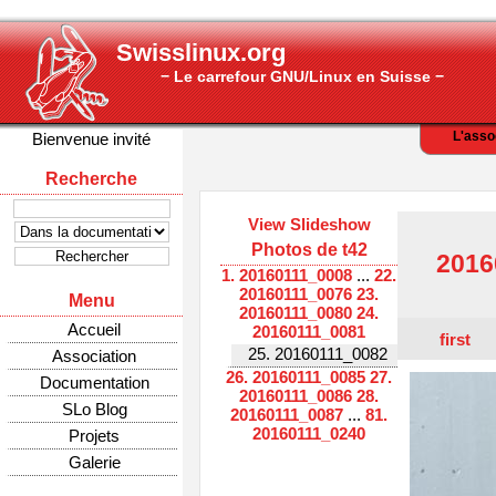
Swisslinux.org
− Le carrefour GNU/Linux en Suisse −
L'asso
Bienvenue invité
Recherche
View Slideshow
Photos de t42
2016
1. 20160111_0008
...
22.
20160111_0076
23.
Menu
20160111_0080
24.
Accueil
20160111_0081
first
25. 20160111_0082
Association
26. 20160111_0085
27.
Documentation
20160111_0086
28.
SLo Blog
20160111_0087
...
81.
20160111_0240
Projets
Galerie