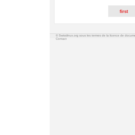
first
© Swisslinux.org sous les termes de la licence de docum
Contact