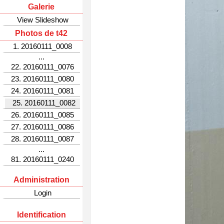
Galerie
View Slideshow
Photos de t42
1. 20160111_0008
...
22. 20160111_0076
23. 20160111_0080
24. 20160111_0081
25. 20160111_0082
26. 20160111_0085
27. 20160111_0086
28. 20160111_0087
...
81. 20160111_0240
Administration
Login
Identification