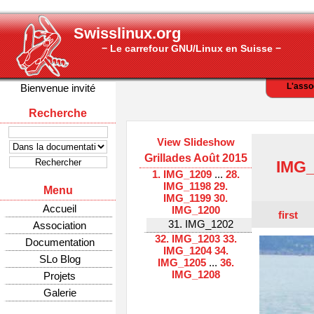
Swisslinux.org
− Le carrefour GNU/Linux en Suisse −
L'asso
Bienvenue invité
Recherche
View Slideshow
Grillades Août 2015
IMG_
1. IMG_1209
...
28.
IMG_1198
29.
Menu
IMG_1199
30.
Accueil
IMG_1200
first
31. IMG_1202
Association
32. IMG_1203
33.
Documentation
IMG_1204
34.
SLo Blog
IMG_1205
...
36.
IMG_1208
Projets
Galerie