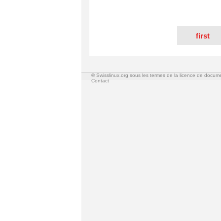
first
© Swisslinux.org sous les termes de la licence de docum
Contact