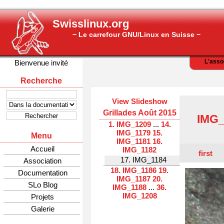
Swisslinux.org
− Le carrefour GNU/Linux en Suisse −
L'asso
Bienvenue invité
Recherche
View Slideshow
Grillades Août 2015
IMG_
1. IMG_1209
...
14.
IMG_1179
15.
Menu
IMG_1181
16.
Accueil
IMG_1182
first
17. IMG_1184
Association
18. IMG_1186
19.
Documentation
IMG_1187
20.
SLo Blog
IMG_1188
...
36.
IMG_1208
Projets
Galerie