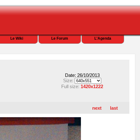
Le Wiki
Le Forum
L'Agenda
Date: 26/10/2013
Size:
Full size:
1420x1222
next
last