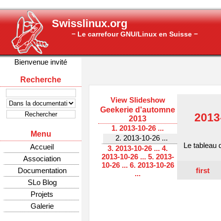
Swisslinux.org
− Le carrefour GNU/Linux en Suisse −
Bienvenue invité
Recherche
View Slideshow
Geekerie d'automne
2013
2013
1. 2013-10-26 ...
Menu
2. 2013-10-26 ...
Le tableau 
Accueil
3. 2013-10-26 ...
4.
2013-10-26 ...
5. 2013-
Association
10-26 ...
6. 2013-10-26
first
Documentation
...
SLo Blog
Projets
Galerie