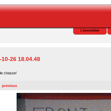
L'association
-10-26 18.04.48
de chasse!
previous