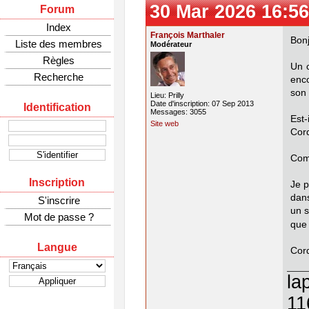
30 Mar 2026 16:56
Forum
Index
François Marthaler
Bonj
Liste des membres
Modérateur
Règles
Un 
Recherche
enc
son 
Lieu: Prilly
Date d'inscription: 07 Sep 2013
Identification
Messages: 3055
Est-
Site web
Cor
Comm
Inscription
Je 
dans
S'inscrire
un s
Mot de passe ?
que 
Langue
Cor
la
11