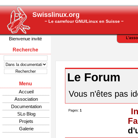
Swisslinux.org
− Le carrefour GNU/Linux en Suisse −
L'asso
Bienvenue invité
Recherche
Le Forum
Menu
Accueil
Vous n'êtes pas ide
Association
Documentation
I
Pages:
1
SLo Blog
Fa
Projets
Galerie
d'