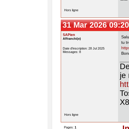
Hors ligne
31 Mar 2026 09:20
SAPien
Salu
Affranchi(e)
tu t
http
Date d'inscription: 28 Jul 2025
Messages: 8
Bon
De
je
ht
To
X8
Hors ligne
I
Pages:
1